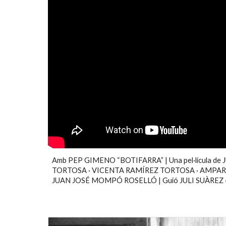
Amb PEP GIMENO “BOTIFARRA” | Una pel·lícula d
TORTOSA · VICENTA RAMÍREZ TORTOSA · AMPARO
JUAN JOSÉ MOMPÓ ROSELLÓ | Guió JULI SUÀREZ · 