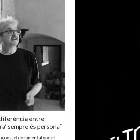
 diferència entre
ra’ sempre és persona”
çons', el documental que el