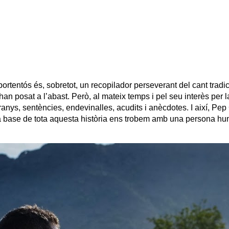
ip to main content
Skip to navigat
tentós és, sobretot, un recopilador perseverant del cant tradic
han posat a l’abast. Però, al mateix temps i pel seu interès per l
franys, sentències, endevinalles, acudits i anècdotes. I així, P
 la base de tota aquesta història ens trobem amb una persona hum