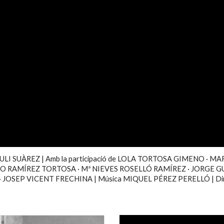
e JULI SUÀREZ | Amb la participació de LOLA TORTOSA GIMENO ·
 RAMÍREZ TORTOSA · Mª NIEVES ROSELLÓ RAMÍREZ · JORGE GU
JOSEP VICENT FRECHINA | Música MIQUEL PÉREZ PERELLÓ | Direc