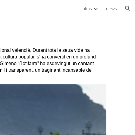
films
news
ion
ional valencià. Durant tota la seua vida ha
a cultura popular, s’ha convertit en un profund
ep Gimeno “Botifarra” ha esdevingut un cantant
il i transparent, un traginant incansable de